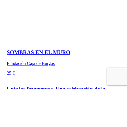
SOMBRAS EN EL MURO
Fundación Caja de Burgos
25 €
Unir los fragmentos. Una celebración de la
belleza en la Colección Julio Plaza
Fundación Caja de Burgos
25 €