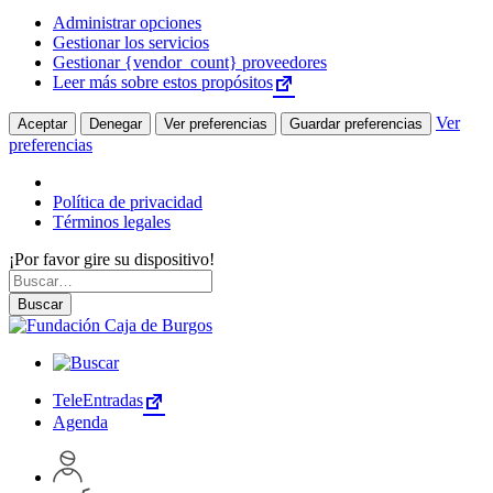
Administrar opciones
Gestionar los servicios
Gestionar {vendor_count} proveedores
Leer más sobre estos propósitos
Ver
Aceptar
Denegar
Ver preferencias
Guardar preferencias
preferencias
Política de privacidad
Términos legales
¡Por favor gire su dispositivo!
Skip
Buscar
to
por:
Buscar
content
TeleEntradas
Agenda
Acceder
a