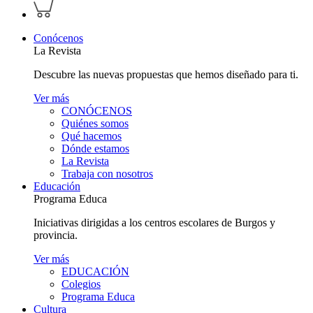
Inspeccionar
perfil
carrito
personal
Conócenos
La Revista
Descubre las nuevas propuestas que hemos diseñado para ti.
Ver más
CONÓCENOS
Quiénes somos
Qué hacemos
Dónde estamos
La Revista
Trabaja con nosotros
Educación
Programa Educa
Iniciativas dirigidas a los centros escolares de Burgos y
provincia.
Ver más
EDUCACIÓN
Colegios
Programa Educa
Cultura