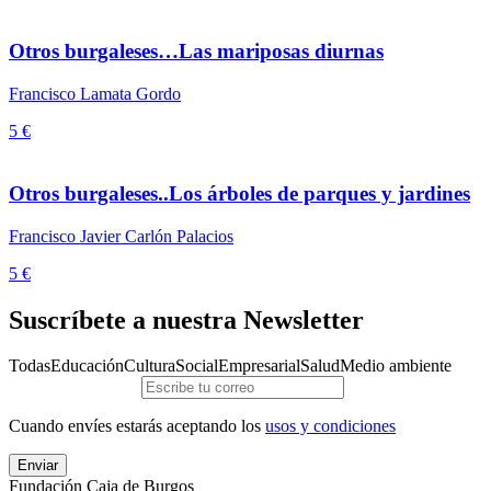
Otros burgaleses…Las mariposas diurnas
Francisco Lamata Gordo
5 €
Otros burgaleses..Los árboles de parques y jardines
Francisco Javier Carlón Palacios
5 €
Suscríbete a nuestra Newsletter
Todas
Educación
Cultura
Social
Empresarial
Salud
Medio ambiente
Cuando envíes estarás aceptando los
usos y condiciones
Enviar
Fundación Caja de Burgos