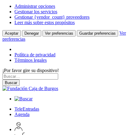
Administrar opciones
Gestionar los servicios
Gestionar {vendor_count} proveedores
Leer más sobre estos propósitos
Ver
Aceptar
Denegar
Ver preferencias
Guardar preferencias
preferencias
Política de privacidad
Términos legales
¡Por favor gire su dispositivo!
Skip
Buscar
to
por:
Buscar
content
TeleEntradas
Agenda
Acceder
a
Inspeccionar