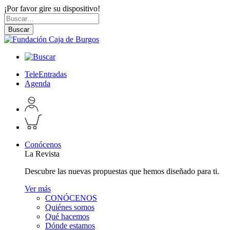
¡Por favor gire su dispositivo!
Skip
Buscar
to
por:
Buscar
content
TeleEntradas
Agenda
Acceder
a
Inspeccionar
perfil
carrito
personal
Conócenos
La Revista
Descubre las nuevas propuestas que hemos diseñado para ti.
Ver más
CONÓCENOS
Quiénes somos
Qué hacemos
Dónde estamos