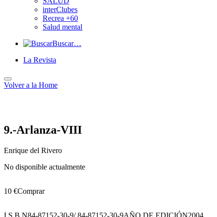
SALUD
interClubes
Recrea +60
Salud mental
Buscar…
La Revista
Volver a
la Home
9.-Arlanza-VIII
Enrique del Rivero
No disponible actualmente
10 €
Comprar
I.S.B.N
84-87152-30-9/ 84-87152-30-9
AÑO DE EDICIÓN
2004