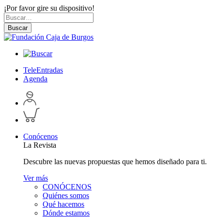
¡Por favor gire su dispositivo!
Skip
Buscar
to
por:
Buscar
content
TeleEntradas
Agenda
Acceder
a
Inspeccionar
perfil
carrito
personal
Conócenos
La Revista
Descubre las nuevas propuestas que hemos diseñado para ti.
Ver más
CONÓCENOS
Quiénes somos
Qué hacemos
Dónde estamos