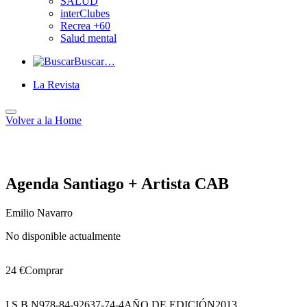
SALUD
interClubes
Recrea +60
Salud mental
Buscar…
La Revista
Volver a
la Home
Agenda Santiago + Artista CAB
Emilio Navarro
No disponible actualmente
24 €
Comprar
I.S.B.N
978-84-92637-74-4
AÑO DE EDICIÓN
2013