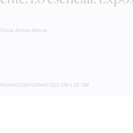
y Óscar Alonso Molina
PÁGINAS
136
FORMATO
23 CM x 28 CM