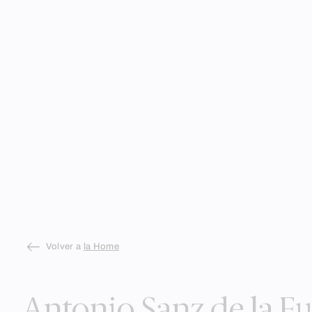
Skip
Volver a
la Home
to
content
Antonio Sanz de la Fu