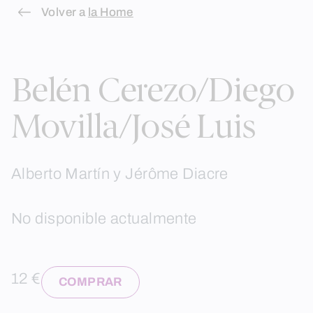
Skip
Volver a
la Home
to
content
Belén Cerezo/Diego
Movilla/José Luis
Alberto Martín y Jérôme Diacre
No disponible actualmente
12 €
COMPRAR