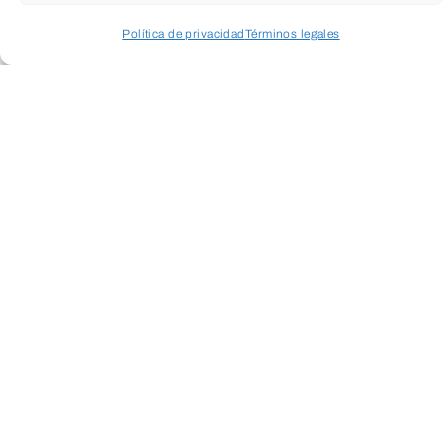
Política de privacidad
Términos legales
Acceder a perfil personal
Inspeccionar carrito