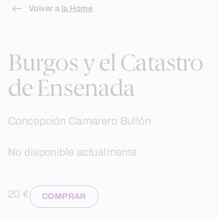
Skip
Volver a
la Home
to
content
Burgos y el Catastro
de Ensenada
Concepción Camarero Bullón
No disponible actualmente
20 €
COMPRAR