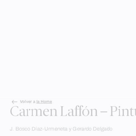
Skip
Volver a
la Home
to
Carmen Laffón – Pintu
content
J. Bosco Díaz-Urmeneta y Gerardo Delgado