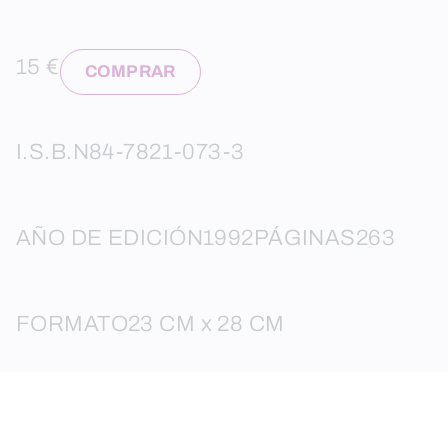
15 €
COMPRAR
I.S.B.N
84-7821-073-3
AÑO DE EDICIÓN
1992
PÁGINAS
263
FORMATO
23 CM x 28 CM