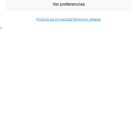
Ver preferencias
Política de privacidad
Términos legales
Acceder a perfil personal
Inspeccionar carrito