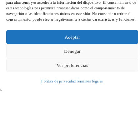
para almacenar y/o acceder a la información del dispositivo. El consentimiento de
estas tecnologías nos permitirá procesar datos como el comportamiento de
navegación o las identificaciones únicas en este sitio. No consentir o retirar el
consentimiento, puede afectar negativamente a ciertas características y funciones.
Aceptar
Denegar
SOMBRAS EN EL MURO
Ver preferencias
Fundación Caja de Burgos
Política de privacidad
Términos legales
Acceder a perfil personal
Inspeccionar carrito
25 €