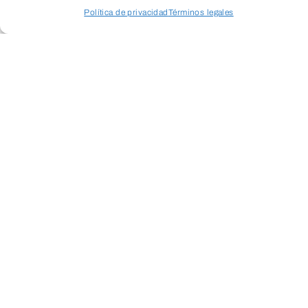
Política de privacidad
Términos legales
Acceder a perfil personal
Inspeccionar carrito
25 €