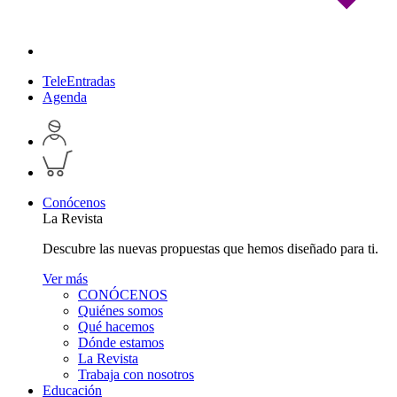
TeleEntradas
Agenda
Acceder
a
Inspeccionar
perfil
carrito
personal
Conócenos
La Revista
Descubre las nuevas propuestas que hemos diseñado para ti.
Ver más
CONÓCENOS
Quiénes somos
Qué hacemos
Dónde estamos
La Revista
Trabaja con nosotros
Educación