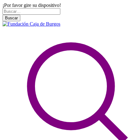
¡Por favor gire su dispositivo!
Skip
Buscar
to
por:
Buscar
content