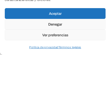
ciertas características y funciones.
Aceptar
Denegar
Ver preferencias
Política de privacidad
Términos legales
Acceder a perfil personal
Inspeccionar carrito