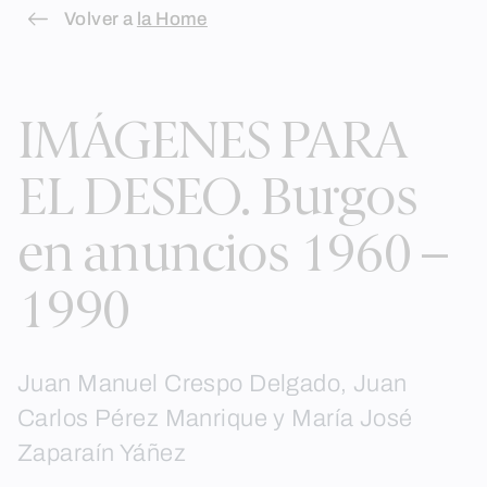
Skip
Volver a
la Home
to
content
IMÁGENES PARA
EL DESEO. Burgos
en anuncios 1960 –
1990
Juan Manuel Crespo Delgado, Juan
Carlos Pérez Manrique y María José
Zaparaín Yáñez