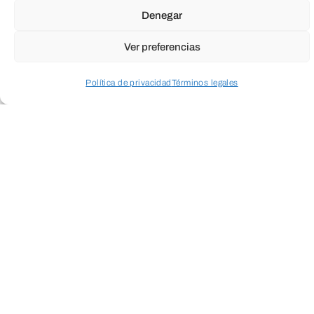
Denegar
Ver preferencias
Política de privacidad
Términos legales
Acceder a perfil personal
Inspeccionar carrito