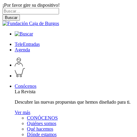
¡Por favor gire su dispositivo!
Skip
Buscar
to
por:
Buscar
content
TeleEntradas
Agenda
Acceder
a
Inspeccionar
perfil
carrito
personal
Conócenos
La Revista
Descubre las nuevas propuestas que hemos diseñado para ti.
Ver más
CONÓCENOS
Quiénes somos
Qué hacemos
Dónde estamos