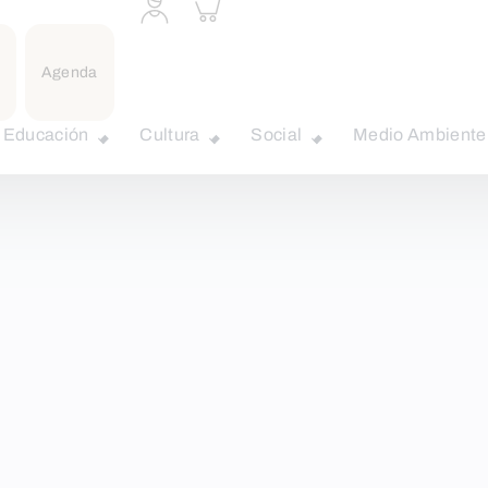
Acceder
Inspeccionar
a
carrito
perfil
personal
Agenda
Educación
Cultura
Social
Medio Ambiente