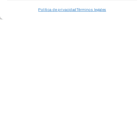
Política de privacidad
Términos legales
Acceder a perfil personal
Inspeccionar carrito