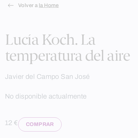
Skip
Volver a
la Home
to
content
Lucía Koch. La
temperatura del aire
Javier del Campo San José
No disponible actualmente
12 €
COMPRAR