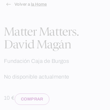
Skip
Volver a
la Home
to
content
Matter Matters.
David Magán
Fundación Caja de Burgos
No disponible actualmente
10 €
COMPRAR