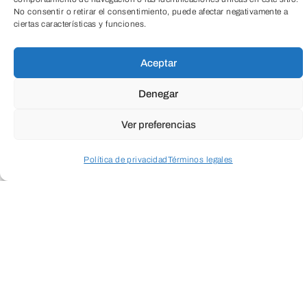
No consentir o retirar el consentimiento, puede afectar negativamente a
ciertas características y funciones.
Aceptar
Denegar
Ver preferencias
Política de privacidad
Términos legales
Acceder a perfil personal
Inspeccionar carrito