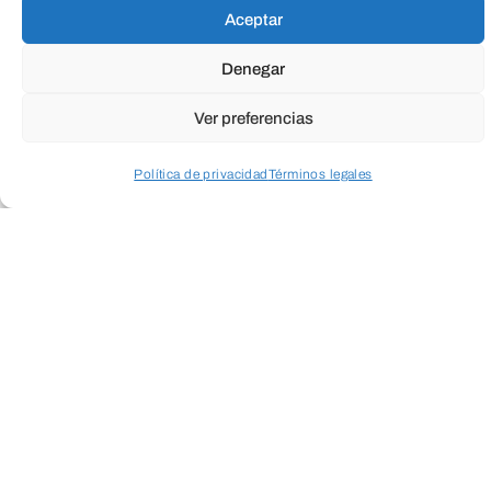
Aceptar
Denegar
Ver preferencias
Política de privacidad
Términos legales
Acceder a perfil personal
Inspeccionar carrito