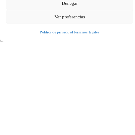
Denegar
Ver preferencias
Política de privacidad
Términos legales
Acceder a perfil personal
Inspeccionar carrito