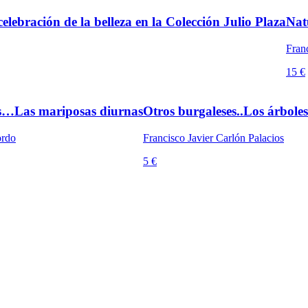
elebración de la belleza en la Colección Julio Plaza
Nat
Franc
15 €
es…Las mariposas diurnas
Otros burgaleses..Los árboles
ordo
Francisco Javier Carlón Palacios
5 €