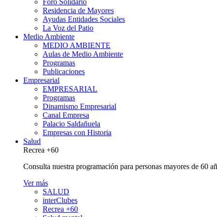
Foro Solidario
Residencia de Mayores
Ayudas Entidades Sociales
La Voz del Patio
Medio Ambiente
MEDIO AMBIENTE
Aulas de Medio Ambiente
Programas
Publicaciones
Empresarial
EMPRESARIAL
Programas
Dinamismo Empresarial
Canal Empresa
Palacio Saldañuela
Empresas con Historia
Salud
Recrea +60
Consulta nuestra programación para personas mayores de 60 añ
Ver más
SALUD
interClubes
Recrea +60