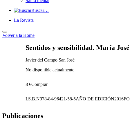
Salud mental
Buscar…
La Revista
Volver a
la Home
Sentidos y sensibilidad. María Jo
Javier del Campo San José
No disponible actualmente
8 €
Comprar
I.S.B.N
978-84-96421-58-5
AÑO DE EDICIÓN
2016
F
Publicaciones