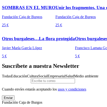
SOMBRAS EN EL MURO
Unir los fragmentos. Una c
Fundación Caja de Burgos
Fundación Caja de Burgos
25 €
25 €
Otros burgaleses…La flora protegida
Otros burgales
Javier María García López
Francisco Lamata G
5 €
5 €
Suscríbete a nuestra Newsletter
Todas
Educación
Cultura
Social
Empresarial
Salud
Medio ambiente
Cuando envíes estarás aceptando los
usos y condiciones
Enviar
Fundación Caja de Burgos