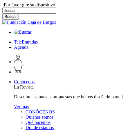
¡Por favor gire su dispositivo!
Skip
Buscar
to
por:
Buscar
content
TeleEntradas
Agenda
Acceder
a
Inspeccionar
perfil
carrito
personal
Conócenos
La Revista
Descubre las nuevas propuestas que hemos diseñado para ti.
Ver más
CONÓCENOS
Quiénes somos
Qué hacemos
Dónde estamos