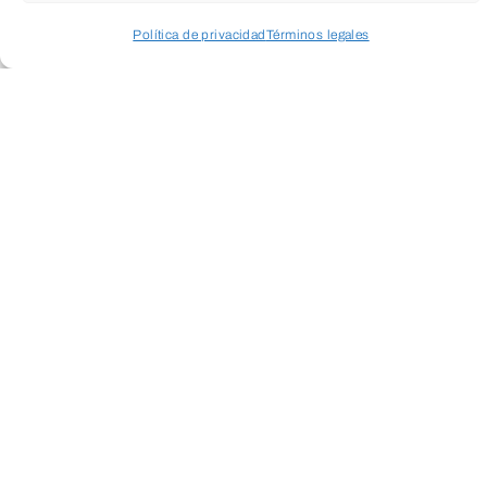
Política de privacidad
Términos legales
Acceder a perfil personal
Inspeccionar carrito