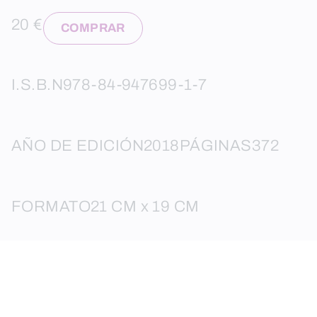
20 €
COMPRAR
I.S.B.N
978-84-947699-1-7
AÑO DE EDICIÓN
2018
PÁGINAS
372
FORMATO
21 CM x 19 CM