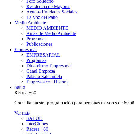
Foro Solidario
Residencia de Mayores
Ayudas Entidades Sociales
La Voz del Patio
Medio Ambiente
MEDIO AMBIENTE
Aulas de Medio Ambiente
Programas
Publicaciones
Empresarial
EMPRESARIAL
Programas
Dinamismo Empresarial
Canal Empresa
Palacio Saldañuela
Empresas con Historia
Salud
Recrea +60
Consulta nuestra programación para personas mayores de 60 añ
Ver más
SALUD
interClubes
Recrea +60