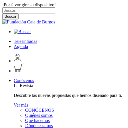
¡Por favor gire su dispositivo!
Skip
Buscar
to
por:
Buscar
content
TeleEntradas
Agenda
Acceder
a
Inspeccionar
perfil
carrito
personal
Conócenos
La Revista
Descubre las nuevas propuestas que hemos diseñado para ti.
Ver más
CONÓCENOS
Quiénes somos
Qué hacemos
Dónde estamos