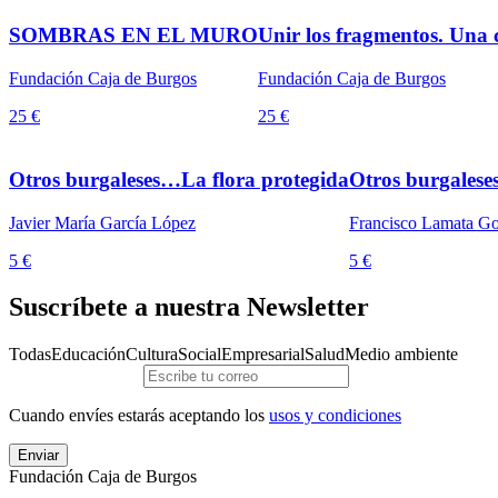
SOMBRAS EN EL MURO
Unir los fragmentos. Una c
Fundación Caja de Burgos
Fundación Caja de Burgos
25 €
25 €
Otros burgaleses…La flora protegida
Otros burgales
Javier María García López
Francisco Lamata G
5 €
5 €
Suscríbete a nuestra Newsletter
Todas
Educación
Cultura
Social
Empresarial
Salud
Medio ambiente
Cuando envíes estarás aceptando los
usos y condiciones
Enviar
Fundación Caja de Burgos