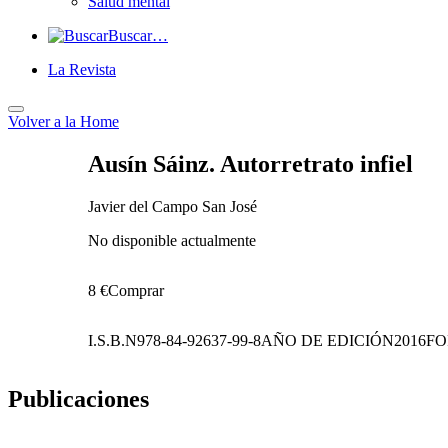
Salud mental
Buscar…
La Revista
Volver a
la Home
Ausín Sáinz. Autorretrato infiel
Javier del Campo San José
No disponible actualmente
8 €
Comprar
I.S.B.N
978-84-92637-99-8
AÑO DE EDICIÓN
2016
F
Publicaciones