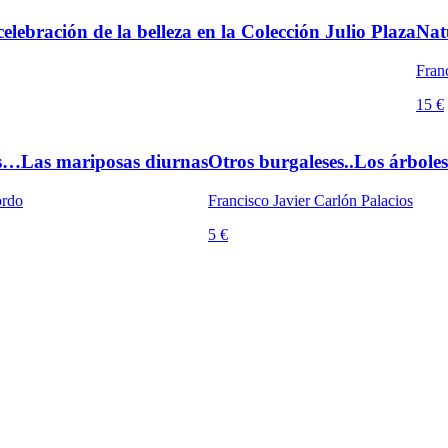
elebración de la belleza en la Colección Julio Plaza
Nat
Franc
15 €
es…Las mariposas diurnas
Otros burgaleses..Los árboles
ordo
Francisco Javier Carlón Palacios
5 €