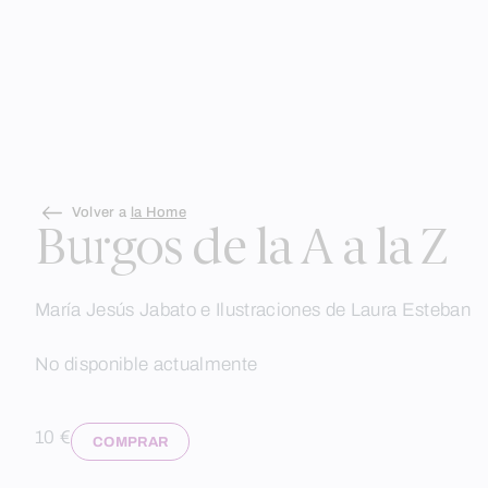
Skip
Volver a
la Home
to
Burgos de la A a la Z
content
María Jesús Jabato e Ilustraciones de Laura Esteban
No disponible actualmente
10 €
COMPRAR