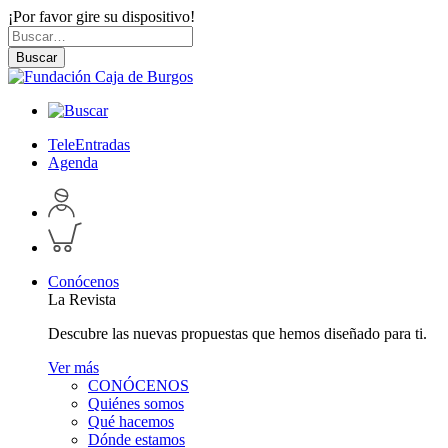
¡Por favor gire su dispositivo!
Skip
Buscar
to
por:
Buscar
content
TeleEntradas
Agenda
Acceder
a
Inspeccionar
perfil
carrito
personal
Conócenos
La Revista
Descubre las nuevas propuestas que hemos diseñado para ti.
Ver más
CONÓCENOS
Quiénes somos
Qué hacemos
Dónde estamos