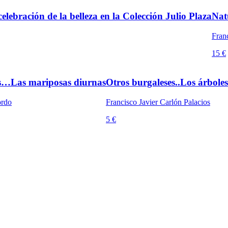
elebración de la belleza en la Colección Julio Plaza
Nat
Franc
15 €
es…Las mariposas diurnas
Otros burgaleses..Los árboles
ordo
Francisco Javier Carlón Palacios
5 €