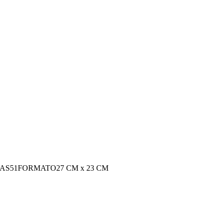
AS
51
FORMATO
27 CM x 23 CM