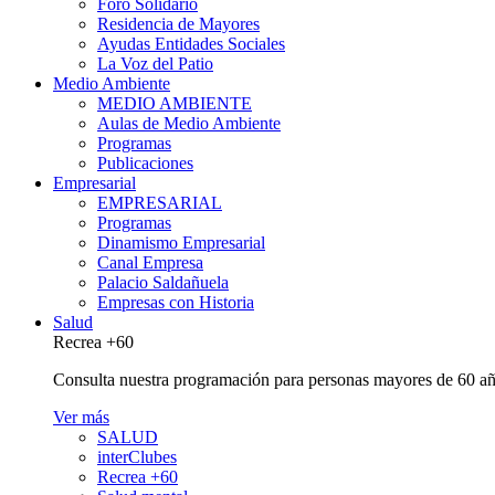
Foro Solidario
Residencia de Mayores
Ayudas Entidades Sociales
La Voz del Patio
Medio Ambiente
MEDIO AMBIENTE
Aulas de Medio Ambiente
Programas
Publicaciones
Empresarial
EMPRESARIAL
Programas
Dinamismo Empresarial
Canal Empresa
Palacio Saldañuela
Empresas con Historia
Salud
Recrea +60
Consulta nuestra programación para personas mayores de 60 añ
Ver más
SALUD
interClubes
Recrea +60