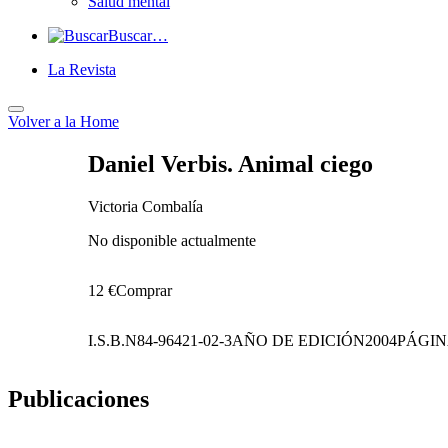
Salud mental
Buscar…
La Revista
Volver a
la Home
Daniel Verbis. Animal ciego
Victoria Combalía
No disponible actualmente
12 €
Comprar
I.S.B.N
84-96421-02-3
AÑO DE EDICIÓN
2004
PÁGIN
Publicaciones