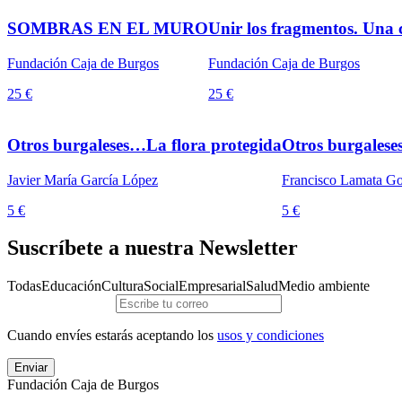
SOMBRAS EN EL MURO
Unir los fragmentos. Una c
Fundación Caja de Burgos
Fundación Caja de Burgos
25 €
25 €
Otros burgaleses…La flora protegida
Otros burgales
Javier María García López
Francisco Lamata G
5 €
5 €
Suscríbete a nuestra Newsletter
Todas
Educación
Cultura
Social
Empresarial
Salud
Medio ambiente
Cuando envíes estarás aceptando los
usos y condiciones
Enviar
Fundación Caja de Burgos