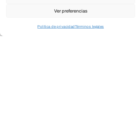
Ver preferencias
Política de privacidad
Términos legales
Acceder a perfil personal
Inspeccionar carrito