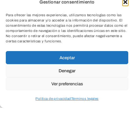
Gestionar consentimiento
TeleEntradas
SOMBRAS EN EL MURO
Para ofrecer las mejores experiencias, utilizamos tecnologías como las
cookies para almacenar y/o acceder a la información del dispositivo. El
consentimiento de estas tecnologías nos permitirá procesar datos como el
Fundación Caja de Burgos
comportamiento de navegación o las identificaciones únicas en este sitio.
No consentir o retirar el consentimiento, puede afectar negativamente a
ciertas características y funciones.
Aceptar
25 €
Denegar
Ver preferencias
Política de privacidad
Términos legales
Acceder a perfil personal
Inspeccionar carrito