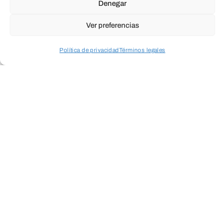
Denegar
Ver preferencias
Política de privacidad
Términos legales
Acceder a perfil personal
Inspeccionar carrito