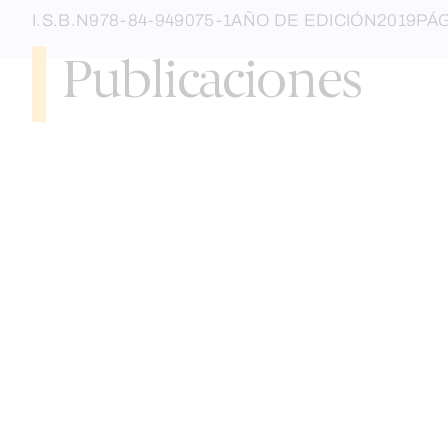
I.S.B.N
978-84-949075-1
AÑO DE EDICIÓN
2019
PÁ
Publicaciones