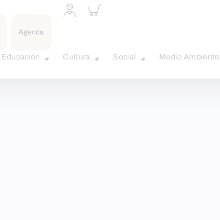
Acceder
Inspeccionar
a
carrito
perfil
personal
Agenda
Educación
Cultura
Social
Medio Ambiente