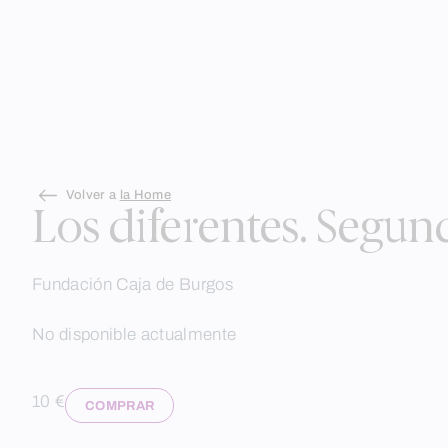
Skip
Volver a
la Home
to
Los diferentes. Segun
content
Fundación Caja de Burgos
No disponible actualmente
10 €
COMPRAR