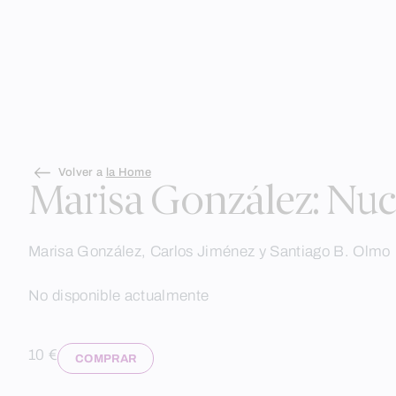
Skip
Volver a
la Home
to
Marisa González: Nu
content
Marisa González, Carlos Jiménez y Santiago B. Olmo
No disponible actualmente
10 €
COMPRAR