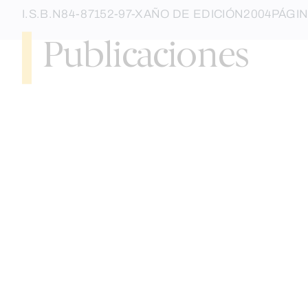
I.S.B.N
84-87152-97-X
AÑO DE EDICIÓN
2004
PÁGI
Publicaciones