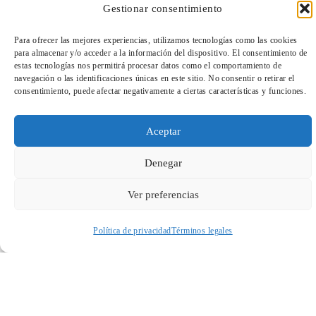
Gestionar consentimiento
Para ofrecer las mejores experiencias, utilizamos tecnologías como las cookies
para almacenar y/o acceder a la información del dispositivo. El consentimiento de
estas tecnologías nos permitirá procesar datos como el comportamiento de
TeleEntradas
navegación o las identificaciones únicas en este sitio. No consentir o retirar el
consentimiento, puede afectar negativamente a ciertas características y funciones.
Aceptar
Denegar
SOMBRAS EN EL MURO
Ver preferencias
Fundación Caja de Burgos
Política de privacidad
Términos legales
Acceder a perfil personal
Inspeccionar carrito
25 €