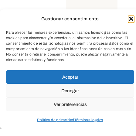
Gestionar consentimiento
TeleEntradas
Para ofrecer las mejores experiencias, utilizamos tecnologías como las
cookies para almacenar y/o acceder a la información del dispositivo. El
consentimiento de estas tecnologías nos permitirá procesar datos como el
Cuando envíes estarás aceptando los
usos y
comportamiento de navegación o las identificaciones únicas en este sitio.
condiciones
No consentir o retirar el consentimiento, puede afectar negativamente a
ciertas características y funciones.
Aceptar
Denegar
Ver preferencias
Política de privacidad
Términos legales
Acceder a perfil personal
Inspeccionar carrito